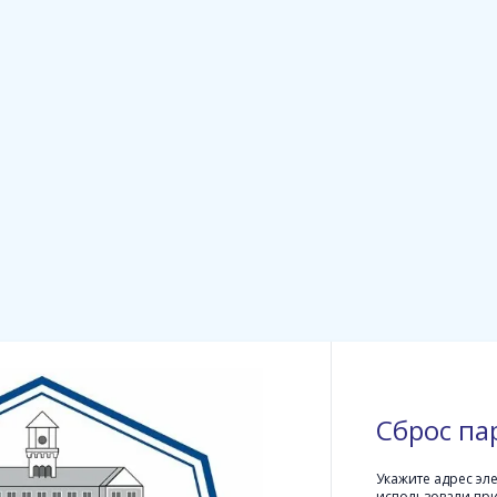
Сброс па
Укажите адрес эл
использовали при