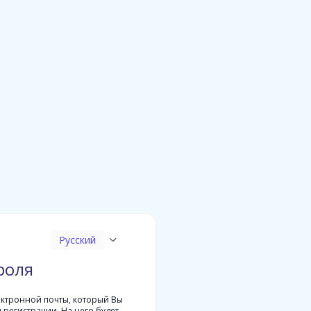
Русский
роля
ектронной почты, который Вы
 регистрации. На него будет